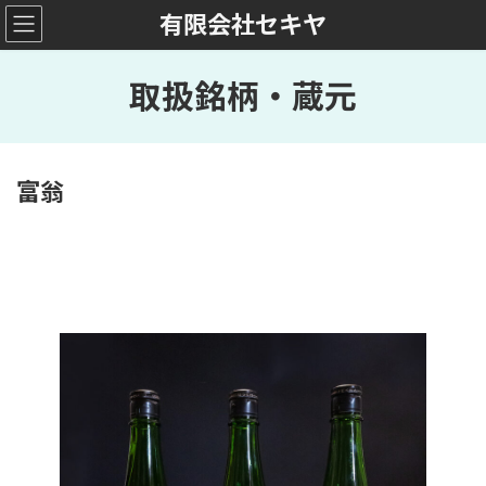
コ
ナ
有限会社セキヤ
ン
ビ
テ
ゲ
ン
ー
取扱銘柄・蔵元
ツ
シ
へ
ョ
ス
ン
キ
に
富翁
ッ
移
プ
動